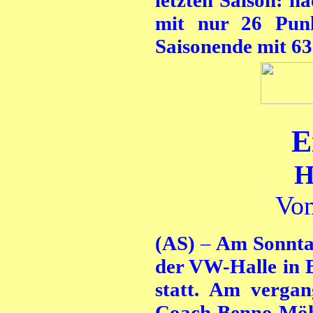
letzten Saison: n
mit nur 26 Punk
Saisonende mit 63
E
H
Von
(AS)
–
Am Sonntag
der VW-Halle in 
statt. Am vergan
Coach Benno Möhl