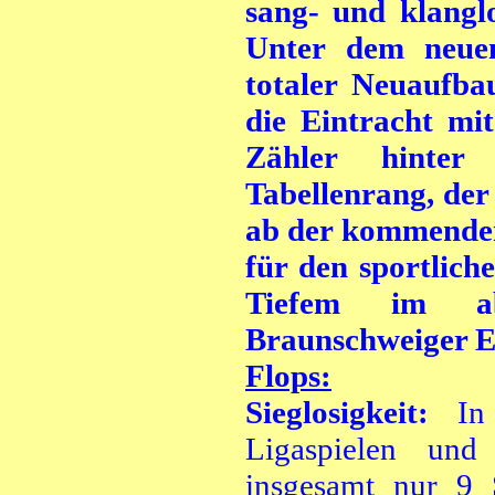
sang- und klanglo
Unter dem neue
totaler Neuaufba
die Eintracht mi
Zähler hinter
Tabellenrang, der 
ab der kommenden
für den sportlic
Tiefem im abg
Braunschweiger E
Flops:
Sieglosigkeit:
In
Ligaspielen und
insgesamt nur 9 S