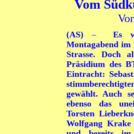
Vom Südku
Von
(AS)
–
Es war
Montagabend im V
Strasse. Doch a
Präsidium des BT
Eintracht: Sebas
stimmberechtigt
gewählt. Auch se
ebenso das unei
Torsten Lieberkn
Wolfgang Krake 
und bereits im