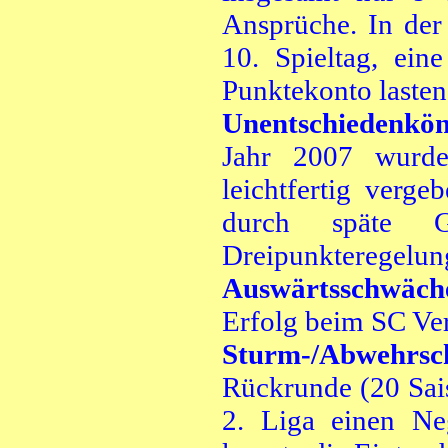
Ansprüche. In der 
10. Spieltag, ei
Punktekonto lasten
Unentschiedenkö
Jahr 2007 wurde 
leichtfertig verge
durch späte G
Dreipunkteregelun
Auswärtsschwäch
Erfolg beim SC Ver
Sturm-/Abwehrs
Rückrunde (20 Sais
2. Liga einen Ne