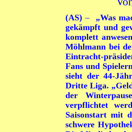
Von
(AS)
–
„Was mach
gekämpft und gew
komplett anwesen
Möhlmann bei der
Eintracht-präsid
Fans und Spielern
sieht der 44-Jähr
Dritte Liga. „Geld
der Winterpaus
verpflichtet wer
Saisonstart mit 
schwere Hypothek