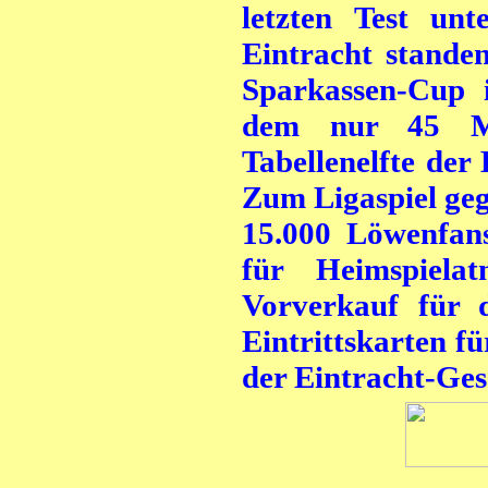
letzten Test un
Eintracht stande
Sparkassen-Cup i
dem nur 45 Mi
Tabellenelfte de
Zum Ligaspiel ge
15.000 Löwenfans
für Heimspiela
Vorverkauf für d
Eintrittskarten f
der Eintracht-Gesc