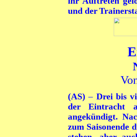
ihr Auftreten ge
und der Trainers
E
Von
(AS)
–
Drei bis v
der Eintracht a
angekündigt. Na
zum Saisonende dü
stehen, aber auc