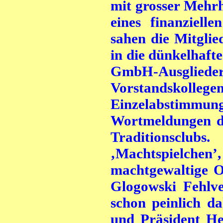
mit grosser Mehrh
eines finanziell
sahen die Mitglie
in die dünkelhaft
GmbH-Ausgliede
Vorstandskolle
Einzelabstimmung
Wortmeldungen de
Traditionsclub
‚Machtspielch
machtgewaltige 
Glogowski Fehlve
schon peinlich d
und Präsident He