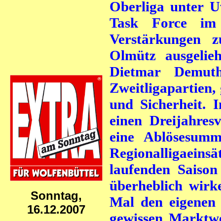
Oberliga unter 
Task Force im
Verstärkungen 
Olmütz ausgelie
Dietmar Demut
Zweitligapartien,
und Sicherheit. 
einen Dreijahres
eine Ablösesumm
Regionalligaei
laufenden Saison
überheblich wirk
Sonntag,
Mal den eigenen 
16.12.2007
gewissen Marktw