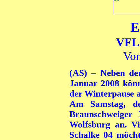
E
VFL 
Von
(AS)
–
Neben dem
Januar 2008 könn
der Winterpause a
Am Samstag, de
Braunschweiger 
Wolfsburg an. V
Schalke 04 möcht