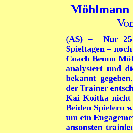
Möhlmann zi
Von
(AS)
–
Nur 25 P
Spieltagen – noc
Coach Benno Möhl
analysiert und d
bekannt gegeben
der Trainer entsc
Kai Koitka nicht
Beiden Spielern w
um ein Engagemen
ansonsten trainie