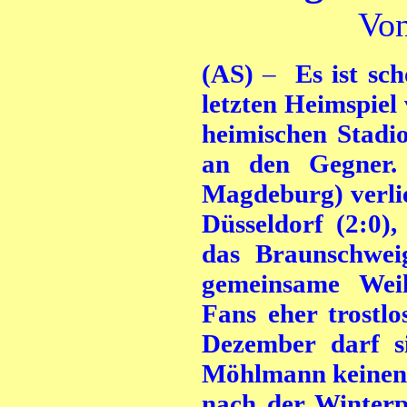
Von
(AS)
–
Es ist sch
letzten Heimspiel
heimischen Stadi
an den Gegner. 
Magdeburg) verlie
Düsseldorf (2:0)
das Braunschweig
gemeinsame Weih
Fans eher trostl
Dezember darf s
Möhlmann keinen 
nach der Winterpa