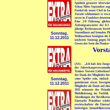
Spielzeit gestartet überwi
Schon Mitte September zoge
Funkel als neuer Chef in Aa
Zurzeit schlummert es etwa
zuvor in Frankfurt deuteten
Eine 2:0 Führung gliche
Aufstiegsanwärter der 4:3
jährige Rechtsaussen bestri
Sturmflaute auf fremden Plä
Sonntag,
Weihnachten besiegten die 
11.12.2011
nächsten Sonntag gegen Al
Gesetz der Serie die Punkte
Vorst
(AS)
–
„Ich hab den Jungs g
der Jahreshauptversammlu
Trainer Torsten Lieberkn
der Dank der Mitglieder für 
Sonntag,
seine Spieler sein, einfac
gemeinsam etwas bewegen!
11.12.2011
Mitglieder als Dank auf ei
2011 erinnerte der Präs
Mobilisierung im Vorfeld
Abteilungen der Bevölkerun
Eintracht Präsident wie
erwirtschaftete die Eint
bisherigen Immobilienver