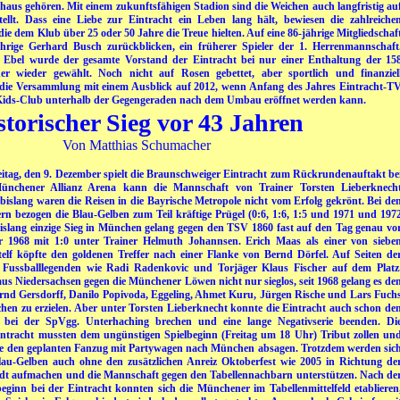
haus gehören. Mit einem zukunftsfähigen Stadion sind die Weichen auch langfristig au
stellt. Dass eine Liebe zur Eintracht ein Leben lang hält, bewiesen die zahlreiche
ie dem Klub über 25 oder 50 Jahre die Treue hielten. Auf eine 86-jährige Mitgliedschaf
ährige Gerhard Busch
zurückblicken, ein früherer Spieler der 1. Herrenmannschaft
 Ebel wurde der gesamte Vorstand der Eintracht bei nur einer Enthaltung der 15
der wieder gewählt. Noch nicht auf Rosen gebettet, aber sportlich und finanziel
l die Versammlung mit einem Ausblick auf 2012, wenn Anfang des Jahres Eintracht-T
Kids-Club unterhalb der Gegengeraden nach dem Umbau eröffnet werden kann.
storischer Sieg vor 43 Jahren
Von Matthias Schumacher
g, den 9. Dezember spielt die Braunschweiger Eintracht zum Rückrundenauftakt be
nchener Allianz Arena kann die Mannschaft von Trainer Torsten Lieberknech
bislang waren die Reisen in die Bayrische Metropole nicht vom Erfolg gekrönt. Bei de
rn bezogen die Blau-Gelben zum Teil kräftige Prügel (0:6, 1:6, 1:5 und 1971 und 197
 bislang einzige Sieg in München gelang gegen den TSV 1860 fast auf den Tag genau vo
 1968 mit 1:0 unter Trainer Helmuth Johannsen. Erich Maas als einer von siebe
rtelf köpfte den goldenen Treffer nach einer Flanke von Bernd Dörfel. Auf Seiten de
 Fussballlegenden wie Radi Radenkovic und Torjäger Klaus Fischer auf dem Platz
us Niedersachsen gegen die Münchener Löwen nicht nur sieglos, seit 1968 gelang es de
rnd Gersdorff, Danilo Popivoda, Eggeling, Ahmet Kuru, Jürgen Rische und Lars Fuch
chen zu erzielen. Aber unter Torsten Lieberknecht konnte die Eintracht auch schon de
ei der SpVgg. Unterhaching brechen und eine lange Negativserie beenden. Di
intracht mussten dem ungünstigen Spielbeginn (Freitag um 18 Uhr) Tribut zollen un
ge den geplanten Fanzug mit Partywagen nach München absagen. Trotzdem werden sic
lau-Gelben auch ohne den zusätzlichen Anreiz Oktoberfest wie 2005 in Richtung de
dt aufmachen und die Mannschaft gegen den Tabellennachbarn unterstützen. Nach de
eginn bei der Eintracht konnten sich die Münchener im Tabellenmittelfeld etablieren