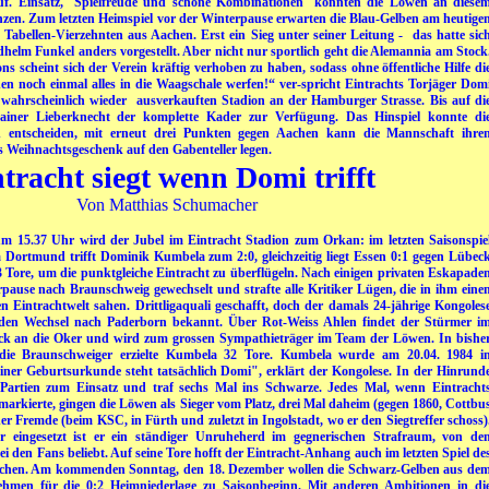
lauf. Einsatz, Spielfreude und schöne Kombinationen konnten die Löwen an diese
en. Zum letzten Heimspiel vor der Winterpause erwarten die Blau-Gelben am heutige
abellen-Vierzehnten aus Aachen. Erst ein Sieg unter seiner Leitung - das hatte sic
helm Funkel anders vorgestellt. Aber nicht nur sportlich geht die Alemannia am Stock
 scheint sich der Verein kräftig verhoben zu haben, sodass ohne öffentliche Hilfe di
en noch einmal alles in die Waagschale werfen!“ ver-spricht Eintrachts Torjäger Dom
 wahrscheinlich wieder ausverkauften Stadion an der Hamburger Strasse.
Bis auf di
Trainer Lieberknecht der komplette Kader zur Verfügung. Das Hinspiel konnte di
ch entscheiden, mit erneut drei Punkten gegen Aachen kann die Mannschaft ihre
 Weihnachtsgeschenk auf den Gabenteller legen.
tracht siegt wenn Domi trifft
Von Matthias Schumacher
 15.37 Uhr wird der Jubel im Eintracht Stadion zum Orkan: im letzten Saisonspie
 Dortmund trifft Dominik Kumbela zum 2:0, gleichzeitig liegt Essen 0:1 gegen Lübec
 Tore, um die punktgleiche Eintracht zu überflügeln. Nach einigen privaten Eskapade
ause nach Braunschweig gewechselt und strafte alle Kritiker Lügen, die in ihm eine
n Eintrachtwelt sahen. Drittligaquali geschafft, doch der damals 24-jährige Kongoles
 den Wechsel nach Paderborn bekannt. Über Rot-Weiss Ahlen findet der Stürmer i
k an die Oker und wird zum grossen Sympathieträger im Team der Löwen. In bishe
 die Braunschweiger erzielte Kumbela 32 Tore. Kumbela wurde am 20.04. 1984 i
ner Geburtsurkunde steht tatsächlich Domi", erklärt der Kongolese. In der Hinrund
 Partien zum Einsatz und
traf sechs Mal ins Schwarze. Jedes Mal, wenn Eintracht
 markierte, gingen die Löwen als Sieger vom Platz, drei Mal daheim (gegen 1860, Cottbu
r Fremde (beim KSC, in Fürth und zuletzt in Ingolstadt, wo er den Siegtreffer schoss)
fer eingesetzt ist er ein ständiger Unruheherd im gegnerischen Strafraum, von de
ei den Fans beliebt. Auf seine Tore hofft der Eintracht-Anhang auch im letzten Spiel de
achen. Am kommenden Sonntag, den 18. Dezember wollen die Schwarz-Gelben aus de
ehmen für die 0:2 Heimniederlage zu Saisonbeginn. Mit anderen Ambitionen in di