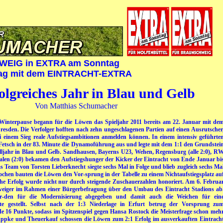
EIG in EXTRA am Sonntag
ntag mit dem EINTRACHT-EXTRA
olgreiches Jahr in Blau und Gelb
Von Matthias Schumacher
Winterpause begann für die Löwen das Spieljahr 2011 bereits am 22. Januar mit de
esden. Die Verfolger hofften nach zehn ungeschlagenen Partien auf einen Ausrutscher
 einem Sieg reale Aufstiegsambitionen anmelden können. In einem intensiv geführte
s Fetsch in der 83. Minute die Dynamoführung aus und legte mit dem 1:1 den Grundstei
alljahr in Blau und Gelb.
Sandhausen, Bayerns U23, Wehen, Regensburg (alle 2:0), R
len (2:0) bekamen den Aufstiegshunger der Kicker der Eintracht von Ende Januar bi
 Team von Torsten Lieberknecht siegte sechs Mal in Folge und blieb zugleich sechs Ma
ochen bauten die Löwen den Vor-sprung in der Tabelle zu einem Nichtaufstiegsplatz au
che Erfolg wurde nicht nur durch steigende Zuschauerzahlen honoriert. Am 6. Februa
eiger im Rahmen einer Bürgerbefragung über den Umbau des Eintracht Stadions ab
den für die Modernisierung abgegeben und damit auch die Weichen für ein
tte gestellt. Selbst nach der 1:3 Niederlage in Erfurt betrug der Vorsprung zu
de 16 Punkte, sodass im Spitzenspiel gegen Hansa Rostock die Meisterfrage schon meh
ppke und Theuerkauf schossen die Löwen zum 2:1 Erfolg im ausverkauften Eintrach