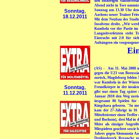
den bisherigen Saisonver
Abend nicht in Tore ummünz
Sonntag um 13.30 Uhr den T
Sonntag,
Aachens neuer Trainer Fried
18.12.2011
Mit dem Neubau des Stadions
Insolvenz droht. „Wir werd
Kumbela vor der Partie im
Langzeitverletzten steht 
Eintracht mit 2:0 für si
Anhängern ein vorgezogenes
Ein
(AS)
–
Am 31. Mai 2008 um
gegen die U23 von Borussia
zurück, Magdeburg fehlen 3
war Kumbela in der Winterp
Sonntag,
Fremdkörper in der intakte
gibt nur einen Tag später
11.12.2011
Januar 2010 den Weg zurüc
insgesamt 86 Spielen für
Kingshasa geboren. "In mei
kam der 27-Jährige in 16
Mittelstürmer einen Treffer
und Bochum), drei Mal in de
Meist als einziger Angrei
Mitspielern geachtet sowie b
Jahres gegen Alemannia A
Dreiländereck Revanche n