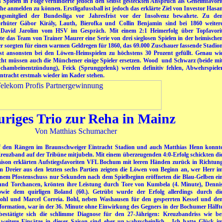
en Spielen in Folge verhinderte jedoch den selbst gesteckten Anspruch als Geheimfavori
he anmelden zu können. Erstligafussball ist jedoch das erklärte Ziel von Investor Hasa
smitglied der Bundesliga vor Jahresfrist vor der Insolvenz bewahrte. Zu de
rhüter Gábor Király, Lauth, Bierofka und Collin Benjamin sind bei 1860 weiter
. David Jarolim vom HSV im Gespräch. Mit einem 2:1 Heimerfolg über Topfavori
e das Team von Trainer Maurer eine Serie von drei sieglosen Spielen in der heimische
r sorgten für einen warmen Geldregen für 1860, das 69.000 Zuschauer fassende Stadio
t ansonsten bei den Löwen-Heimspielen zu höchstens 30 Prozent gefüllt. Genau wi
cht müssen auch die Münchener einige Spieler ersetzen. Wood und Schwarz (beide mi
Schambeinentzündung), Feick (Sprunggelenk) werden definitiv fehlen, Abwehrspiele
ntracht erstmals wieder im Kader stehen.
uriges Trio zur Reha in Mainz
Von Matthias Schumacher
 den Rängen im Braunschweiger Eintracht Stadion und auch Matthias Henn konnt
reuzband auf der Tribüne mitjubeln. Mit einem überzeugenden 4:0-Erfolg schickten di
aison erklärten Aufstiegsfavoriten VFL Bochum mit leeren Händen zurück in Richtun
 Dreier aus den letzten sechs Partien zeigten die Löwen von Beginn an, wer Herr i
 einem Pfostenschuss nur Sekunden nach dem Spielbeginn eröffneten die Blau-Gelben ei
und Torchancen, krönten ihre Leistung durch Tore von Kumbela (4. Minute), Denni
wie dem quirligen Boland (60.). Getrübt wurde der Erfolg allerdings durch di
Bohl und Marcel Correia. Bohl, neben Washausen für den gesperrten Kessel und de
rtformation, war in der 36. Minute ohne Einwirkung des Gegners in der Bochumer Hälft
estätigte sich die schlimme Diagnose für den 27-Jährigen: Kreuzbandriss wie be
weitere Einsätze in dieser Saison sind eher un-wahrscheinlich. „Ich hatte Glück i