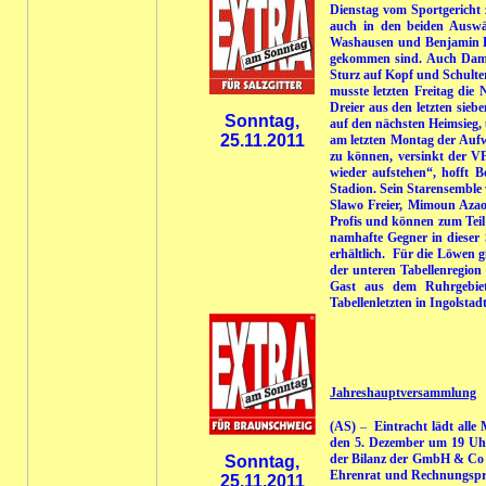
Dienstag vom Sportgericht 
auch in den beiden Auswä
Washausen und Benjamin Fuc
gekommen sind. Auch Dami
Sturz auf Kopf und Schulte
musste letzten Freitag di
Dreier aus den letzten sieb
Sonntag,
auf den nächsten Heimsieg,
25.11.2011
am letzten Montag der Aufw
zu können, versinkt der V
wieder aufstehen“, hofft 
Stadion. Sein Starensemble 
Slawo Freier, Mimoun Azaou
Profis und können zum Teil
namhafte Gegner in dieser 
erhältlich. Für die Löwen g
der unteren Tabellenregion
Gast aus dem Ruhrgebiet
Tabellenletzten in Ingolstad
Jahreshauptversammlung
(AS)
–
Eintracht lädt alle
den 5. Dezember um 19 Uhr
der Bilanz der GmbH & Co 
Sonntag,
Ehrenrat und Rechnungsprüf
25.11.2011