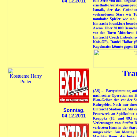
04.12.2011
eine Serie von fünf sieglos
ernsthafte Aufstiegsansprüc
Ismaik, der das Gründung
vorhandenen Stars wie To
namhafte Spieler wie u.a
Eintracht Frankfurt beendet
Arena. Über 30.000 Besuche
vor den Toren Münchens is
Eintracht Coach Lieberkne
Knie-OP), Daniel Halfar (
Kapelmaier könnte gegen Ei
Tra
(AS)
–
Partystimmung auf
nach seiner Operation am K
Blau-Gelben den vor der S
Ruhrgebiet. Nach nur einem
Eintracht Stadion ist. Mit
Sonntag,
Feuerwerk an Spielkultur 
04.12.2011
Kruppke (18. und 89.) so
Verletzungen von Steffen 
verletzten Henn in der Sta
umgeknickt. Am
Montag b
Matthias Henn, das heisst 