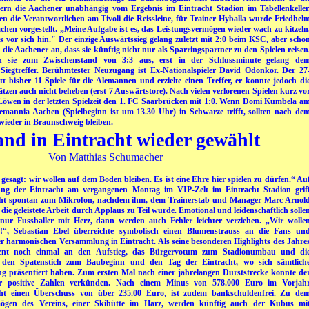
ntern die Aachener unabhängig vom Ergebnis im Eintracht Stadion im Tabellenkeller
n die Verantwortlichen am Tivoli die Reissleine, für Trainer Hyballa wurde Friedhel
chen vorgestellt. „Meine Aufgabe ist es, das Leistungsvermögen wieder wach zu kitzeln
s vor sich hin." Der einzige Auswärtssieg gelang zuletzt mit 2:0 beim KSC, aber scho
 die Aachener an, dass sie künftig nicht nur als Sparringspartner zu den Spielen reisen
n sie zum Zwischenstand von 3:3 aus, erst in der Schlussminute gelang de
 Siegtreffer. Berühmtester Neuzugang ist Ex-Nationalspieler David Odonkor. Der 27
tt bisher 11 Spiele für die Alemannen und erzielte einen Treffer, er konnte jedoch di
tzen auch nicht beheben (erst 7 Auswärtstore). Nach vielen verlorenen Spielen kurz vo
Löwen in der letzten Spielzeit den 1. FC Saarbrücken mit 1:0. Wenn Domi Kumbela a
emannia Aachen (Spielbeginn ist um 13.30 Uhr) in Schwarze trifft, sollten nach de
 wieder in Braunschweig bleiben.
and in Eintracht wieder gewählt
Von Matthias Schumacher
esagt: wir wollen auf dem Boden bleiben. Es ist eine Ehre hier spielen zu dürfen.“ Au
ng der Eintracht am vergangenen Montag im VIP-Zelt im Eintracht Stadion grif
echt spontan zum Mikrofon, nachdem ihm, dem Trainerstab und Manager Marc Arnol
die geleistete Arbeit durch Applaus zu Teil wurde. Emotional und leidenschaftlich solle
h nur Fussballer mit Herz, dann werden auch Fehler leichter verziehen. „Wir wolle
“, Sebastian Ebel überreichte symbolisch einen Blumenstrauss an die Fans un
ner harmonischen Versammlung in Eintracht. Als seine besonderen Highlights des Jahre
ident noch einmal an den Aufstieg, das Bürgervotum zum Stadionumbau und di
, den
Spatenstich zum Baubeginn und den Tag der Eintracht, wo sich sämtlich
g präsentiert haben. Zum ersten Mal nach einer jahrelangen Durststrecke konnte de
der positive Zahlen verkünden. Nach einem Minus von 578.000 Euro im Vorjah
racht einen Überschuss von über 235.00 Euro, ist zudem bankschuldenfrei. Zu de
mögen des Vereins, einer Skihütte im Harz, werden künftig auch der Kubus mi