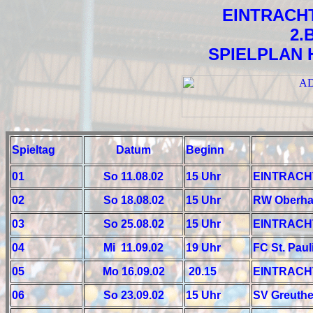
EINTRACH
2.
SPIELPLAN 
Spieltag
Datum
Beginn
01
So 11.08.02
15 Uhr
EINTRACHT
02
So 18.08.02
15 Uhr
RW Oberha
03
So 25.08.02
15 Uhr
EINTRACHT
04
Mi 11.09.02
19 Uhr
FC St. Pau
05
Mo 16.09.02
20.15
EINTRACHT
06
So 23.09.02
15 Uhr
SV Greuthe